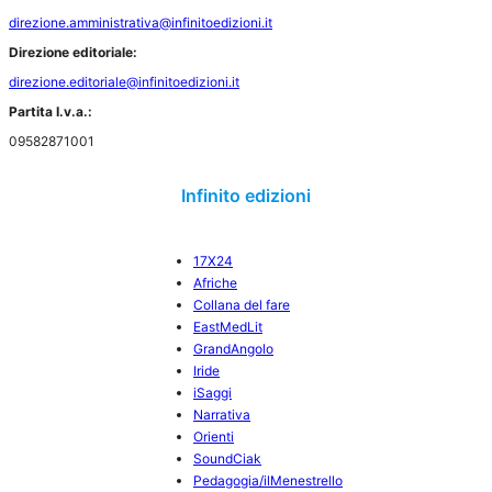
direzione.amministrativa@infinitoedizioni.it
Direzione editoriale:
direzione.editoriale@infinitoedizioni.it
Partita I.v.a.:
09582871001
Infinito edizioni
17X24
Afriche
Collana del fare
EastMedLit
GrandAngolo
Iride
iSaggi
Narrativa
Orienti
SoundCiak
Pedagogia/ilMenestrello