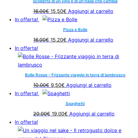
scoperta di un vino e di un’Italia che cambia
t
Il
Il
16,00
€
15,50
€
Aggiungi al carrello
i
prezzo
prezzo
In offerta!
t
originale
attuale
à
Pizza e Bolle
era:
è:
Il
Il
16,00
€
15,20
€
Aggiungi al carrello
16,00€.
15,50€.
prezzo
prezzo
In offerta!
originale
attuale
era:
è:
16,00€.
15,20€.
Bolle Rosse – Frizzante viaggio in terra di lambrusco
Il
Il
10,00
€
9,50
€
Aggiungi al carrello
prezzo
prezzo
In offerta!
originale
attuale
Spaghetti
era:
è:
Il
Il
20,00
€
19,00
€
Aggiungi al carrello
10,00€.
9,50€.
prezzo
prezzo
In offerta!
originale
attuale