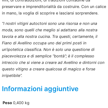
e
:
e
preservare e imprenditorialità da costruire. Con un calice
e
1
i
in mano, la voglia di scoprire e lasciarsi sorprendere.
t
r
1
“I nostri vitigni autoctoni sono una risorsa e non una
e
a
,
moda, sono quelli che meglio si adattano alla nostra
r
:
4
tavola e alla nostra cucina. Tra questi, certamente, il
r
Fiano di Avellino occupa uno dei primi posti in
1
0
i
un’ipotetica classifica. Non è solo una questione di
t
2
€
piacevolezza e di semplice “bontà”; è il complesso
o
,
.
intreccio che si viene a creare ad Avellino e dintorni con
r
0
questo vitigno a creare qualcosa di magico e forse
i
irripetibile”.
d
0
e
€
Informazioni aggiuntive
l
.
F
i
Peso
0,400 kg