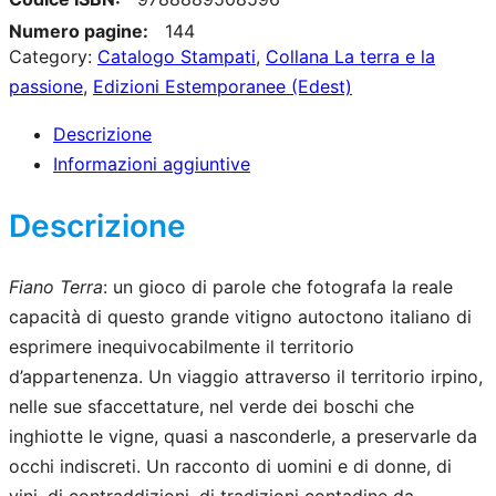
a
r
r
Numero pagine:
144
n
e
e
Category:
Catalogo Stampati
, 
Collana La terra e la
o
passione
, 
Edizioni Estemporanee (Edest)
z
z
T
e
z
z
Descrizione
r
Informazioni aggiuntive
o
o
r
o
a
Descrizione
a
r
t
–
V
i
t
Fiano Terra
: un gioco di parole che fotografa la reale
i
capacità di questo grande vitigno autoctono italiano di
g
u
a
esprimere inequivocabilmente il territorio
i
a
g
d’appartenenza. Un viaggio attraverso il territorio irpino,
n
l
g
nelle sue sfaccettature, nel verde dei boschi che
i
a
e
inghiotte le vigne, quasi a nasconderle, a preservarle da
o
occhi indiscreti. Un racconto di uomini e di donne, di
l
è
n
vini, di contraddizioni, di tradizioni contadine da