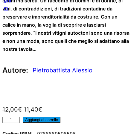
occhi indiscreti. Un racconto di uomini e di donne, di
vini, di contraddizioni, di tradizioni contadine da
preservare e imprenditorialità da costruire. Con un
calice in mano, la voglia di scoprire e lasciarsi
sorprendere. “I nostri vitigni autoctoni sono una risorsa
e non una moda, sono quelli che meglio si adattano alla
nostra tavola…
Autore:
Pietrobattista Alessio
I
I
12,00
€
11,40
€
l
l
F
Aggiungi al carrello
i
p
p
Codice ISBN:
9788889508596