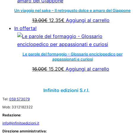
era:
è:
20,00€.
19,00€.
Un viaggio nel sake – Il retrogusto dolce e amaro del Giappone
Il
Il
13,00
€
12,35
€
Aggiungi al carrello
prezzo
prezzo
In offerta!
originale
attuale
era:
è:
13,00€.
12,35€.
Le parole del formaggio – Glossario enciclopedico per
appassionati e curiosi
Il
Il
16,00
€
15,20
€
Aggiungi al carrello
prezzo
prezzo
originale
attuale
Infinito edizioni S.r.l.
era:
è:
Tel:
059 573079
16,00€.
15,20€.
Mob: 3312182322
Redazione
:
info@infinitoedizioni.it
Direzione amministrativa: