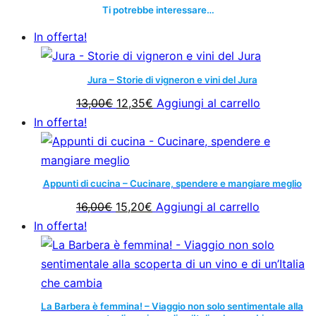
a
Ti potrebbe interessare…
n
In offerta!
o
d
i
Jura – Storie di vigneron e vini del Jura
A
Il
Il
13,00
€
12,35
€
Aggiungi al carrello
v
prezzo
prezzo
In offerta!
e
originale
attuale
l
era:
è:
l
13,00€.
12,35€.
Appunti di cucina – Cucinare, spendere e mangiare meglio
i
Il
Il
16,00
€
15,20
€
Aggiungi al carrello
n
prezzo
prezzo
In offerta!
o
originale
attuale
q
era:
è:
u
16,00€.
15,20€.
a
n
La Barbera è femmina! – Viaggio non solo sentimentale alla